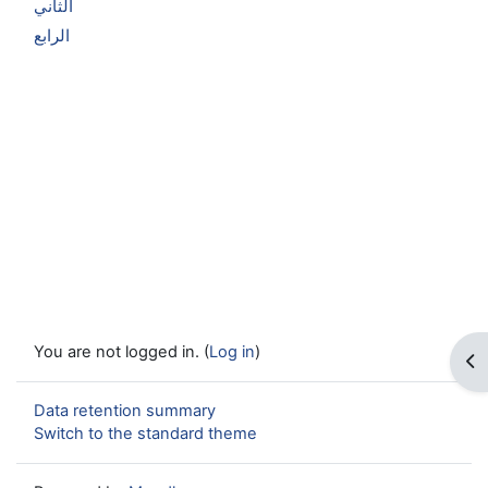
الثاني
الرابع
You are not logged in. (
Log in
)
Op
Data retention summary
Switch to the standard theme